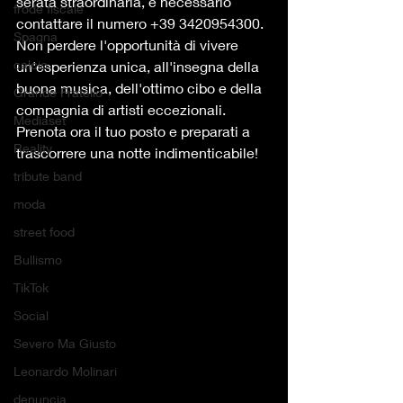
serata straordinaria, è necessario 
frode fiscale
contattare il numero +39 3420954300. 
Spagna
Non perdere l'opportunità di vivere 
calcio
un'esperienza unica, all'insegna della 
buona musica, dell'ottimo cibo e della 
Grande Fratello
compagnia di artisti eccezionali. 
Mediaset
Prenota ora il tuo posto e preparati a 
Reality
trascorrere una notte indimenticabile!
tribute band
moda
street food
Bullismo
TikTok
Social
Severo Ma Giusto
Leonardo Molinari
denuncia