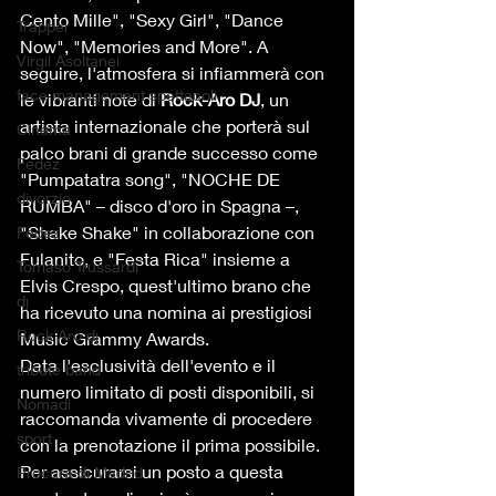
Cento Mille", "Sexy Girl", "Dance 
Trapper
Now", "Memories and More". A 
Virgil Asoltanei
seguire, l'atmosfera si infiammerà con 
face management spettacoli
le vibranti note di 
Rock-Aro DJ
, un 
artista internazionale che porterà sul 
Cinema
palco brani di grande successo come 
Fedez
"Pumpatatra song", "NOCHE DE 
divorzio
RUMBA" – disco d'oro in Spagna –, 
"Shake Shake" in collaborazione con 
Fedez
Fulanito, e "Festa Rica" insieme a 
Tomaso Trussardi
Elvis Crespo, quest'ultimo brano che 
dj
ha ricevuto una nomina ai prestigiosi 
Rock Aro dj
Music Grammy Awards.
Data l'esclusività dell'evento e il 
tribute band
numero limitato di posti disponibili, si 
Nomadi
raccomanda vivamente di procedere 
sport
con la prenotazione il prima possibile. 
Per assicurarsi un posto a questa 
Procura di Madrid