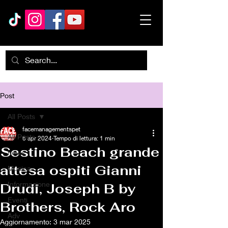
Post
All Posts
facemanagementspet
All Posts
6 apr 2024
Tempo di lettura: 1 min
Sestino Beach grande
news
attesa ospiti Gianni
Musica
Informazione
Drudi, Joseph B by
Eventi
Brothers, Rock Aro
Adv
Aggiornamento:
3 mar 2025