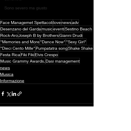
Sono severo ma giusto
Face Managemet Spettacoli
love
news
adv
Desenzano del Garda
music
eventi
Sestino Beach
Rock-Aro
Joseph B by Brothers
Gianni Drudi
"Memories and More
"Dance Now"
"Sexy Girl"
"Dieci Cento Mille"
Pumpatatra song
Shake Shake
Festa Rica
Fiki Fiki
Elvis Crespo
Music Grammy Awards.
Dasi management
news
Musica
Informazione
Post recenti
Mostra tutti