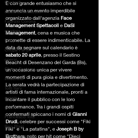
Cantanti
È con grande entusiasmo che si 
annuncia un evento imperdibile 
calcio scommesse
organizzato dall'agenzia 
Face 
Fabrizio Corona
Management Spettacoli
 e 
DaSi 
giustizia
Management
, cena e musica che 
promette di essere indimenticabile. La 
Party
data da segnare sul calendario è 
Chupa Party
sabato 20 aprile
, presso il Sestino 
operai
Beacht di Desenzano del Garda (Bs), 
Chiara Ferragni
un'occasione unica per vivere 
momenti di pura gioia e divertimento.
influencer
La serata vedrà la partecipazione di 
Totti Ilary
artisti di fama internazionale, pronti a 
gossip
incantare il pubblico con le loro 
performance. Tra i grandi ospiti 
calcio
confermati spiccano i nomi di 
Gianni 
Francesco Totti
Drudi
, celebre per successi come "Fiki 
Ilary Blasi
Fiki" e "La patatina", e 
Joseph B by 
Eros Ramazzotti
Brothers
, noto per hit come "Dieci 