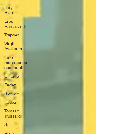
Ilary
Blasi
Eros
Ramazzotti
Trapper
Virgil
Asoltanei
face
management
spettacoli
Cinema
Fedez
divorzio
Fedez
Tomaso
Trussardi
dj
Rock