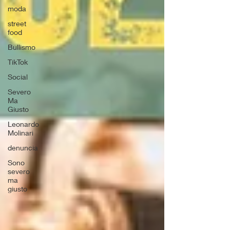
moda
street
food
Bullismo
TikTok
Social
Severo
Ma
Giusto
Leonardo
Molinari
denuncia
Sono
severo
ma
giusto