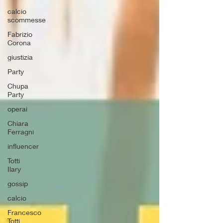
calcio
scommesse
Fabrizio
Corona
giustizia
Party
Chupa
Party
operai
Chiara
Ferragni
influencer
Totti
Ilary
gossip
calcio
Francesco
Totti