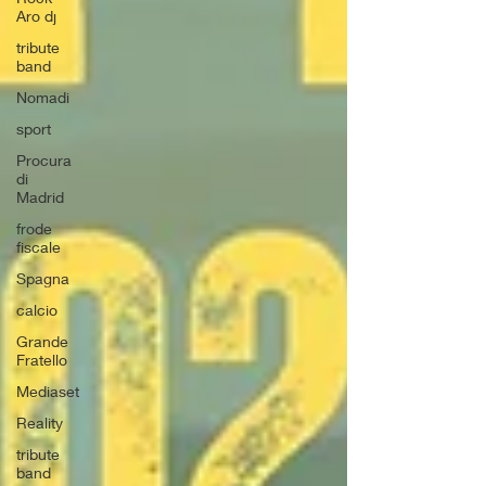
Aro dj
tribute
band
Nomadi
sport
Procura
di
Madrid
frode
fiscale
Spagna
calcio
Grande
Fratello
Mediaset
Reality
tribute
band