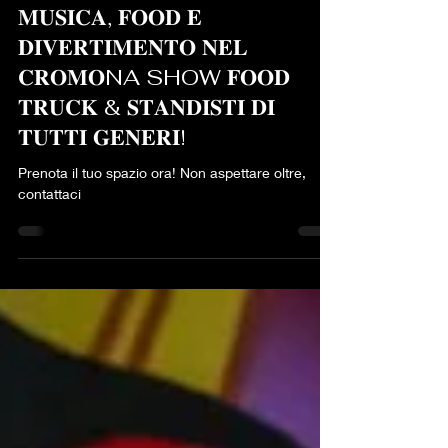
1 mar 2025
Tempo di lettura: 1 min
𝐌𝐔𝐒𝐈𝐂𝐀, 𝐅𝐎𝐎𝐃 𝐄
𝐃𝐈𝐕𝐄𝐑𝐓𝐈𝐌𝐄𝐍𝐓𝐎 𝐍𝐄𝐋
𝐂𝐑𝐎𝐌𝐎NA SHOW 𝐅𝐎𝐎𝐃
𝐓𝐑𝐔𝐂𝐊 & 𝐒𝐓𝐀𝐍𝐃𝐈𝐒𝐓𝐈 𝐃𝐈
𝐓𝐔𝐓𝐓𝐈 𝐆𝐄𝐍𝐄𝐑𝐈!
Prenota il tuo spazio ora! Non aspettare oltre,
contattaci