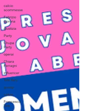
calcio
scommesse
Fabrizio
Corona
giustizia
Party
Chupa
Party
operai
Chiara
Ferragni
influencer
Totti Ilary
gossip
calcio
Francesco
Totti