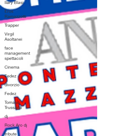
Ilary Blasi
Eros
Ramazzotti
Trapper
Virgil
Asoltanei
face
management
spettacoli
Cinema
Fedez
divorzio
Fedez
Tomaso
Trussardi
dj
Rock Aro dj
tribute