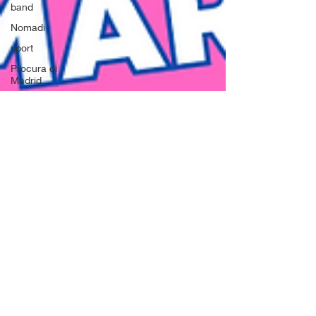
band
Nomadi
sport
Procura di
Madrid
frode
fiscale
Spagna
calcio
Grande
Fratello
Mediaset
Reality
tribute
band
moda
street food