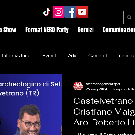
a Show
Format VERO Party
Servizi
Comunicazio
Informazione
Eventi
Adv
Cantanti
calcio
Party
Chupa Party
operai
Chiara Ferragni
facemanagementspet
25 mag 2024
Tempo di lettu
Castelvetrano 
co Totti
Ilary Blasi
Eros Ramazzotti
Trapper
Cristiano Malg
Aro, Roberto Li
Cinema
Fedez
divorzio
Fedez
Tomaso T
Friscia
Il 1° giugno, il Parco archeo