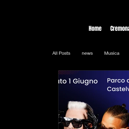
Home
Cremon
All Posts
news
Musica
Fabrizio Corona
giustizia
gossip
calcio
Frances
face management spettacoli