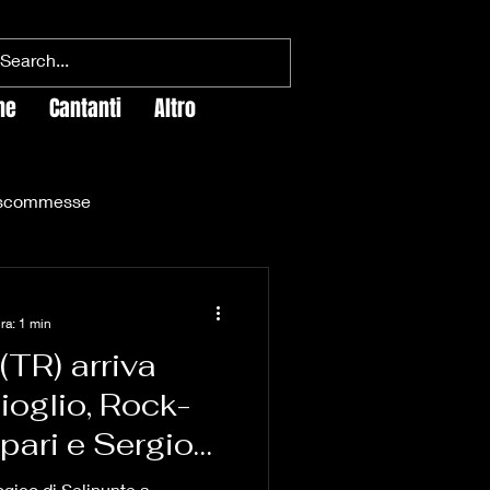
ne
Cantanti
Altro
 scommesse
influencer
Totti Ilary
ra: 1 min
(TR) arriva
Virgil Asoltanei
ioglio, Rock-
pari e Sergio
russardi
dj
logico di Selinunte a