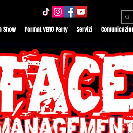
a Show
Format VERO Party
Servizi
Comunicazio