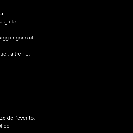
ra.
seguito 
 aggiungono al 
ci, altre no.
ze dell’evento. 
lico 