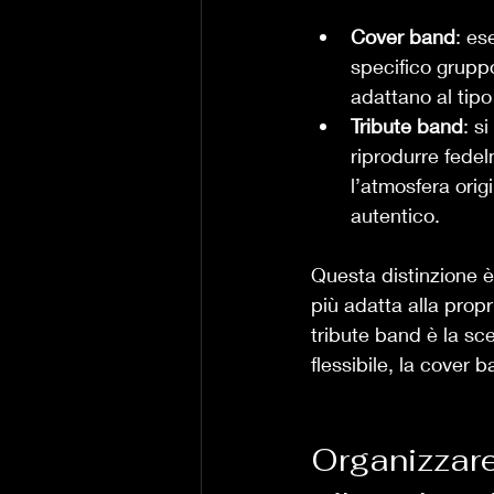
Cover band
: es
specifico gruppo
adattano al tipo
Tribute band
: s
riprodurre fede
l’atmosfera origi
autentico.
Questa distinzione è
più adatta alla propr
tribute band è la sce
flessibile, la cover 
Organizzare 