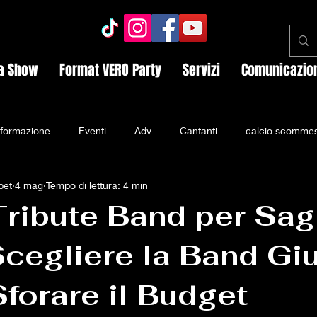
a Show
Format VERO Party
Servizi
Comunicazio
nformazione
Eventi
Adv
Cantanti
calcio scomme
pet
4 mag
Tempo di lettura: 4 min
rty
operai
Chiara Ferragni
influencer
Totti Ilary
Tribute Band per Sag
egliere la Band Gi
Eros Ramazzotti
Trapper
Virgil Asoltanei
face manag
forare il Budget
Tomaso Trussardi
dj
Rock Aro dj