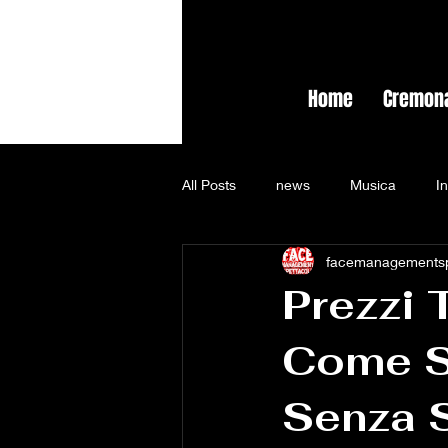
Home
Cremon
All Posts
news
Musica
I
facemanagements
giustizia
Party
Chupa Pa
Prezzi 
Come Sc
Francesco Totti
Ilary Blasi
Senza S
Fedez
divorzio
Fedez