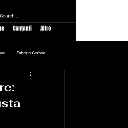
ne
Cantanti
Altro
sse
Fabrizio Corona
gossip
calcio
re:
usta
ement spettacoli
Cinema