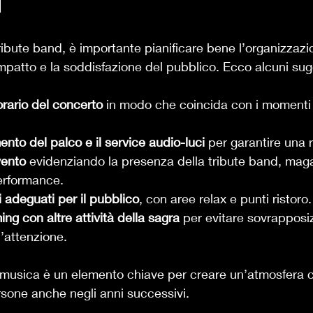
d
tribute band, è importante pianificare bene l’organizzazi
mpatto e la soddisfazione del pubblico. Ecco alcuni sug
rario del concerto
 in modo che coincida con i momenti
mento del palco e il service audio-luci
 per garantire una 
vento
 evidenziando la presenza della tribute band, maga
performance.
 adeguati per il pubblico
, con aree relax e punti ristoro.
ing con altre attività della sagra
 per evitare sovrapposiz
’attenzione.
 musica è un elemento chiave per creare un’atmosfera c
ersone anche negli anni successivi.