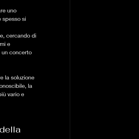
are uno 
e spesso si 
e, cercando di 
mi e 
di un concerto 
e la soluzione 
onoscibile, la 
iù vario e 
della 