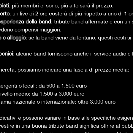
isti
: più membri ci sono, più alto sarà il prezzo.
erto
: un live di 2 ore costerà di più rispetto a uno di 1 o
sperienza della band
: tribute band affermate e con un 
edono compensi maggiori.
 e alloggio
: se la band viene da lontano, questi costi si
ecnici
: alcune band forniscono anche il service audio e lu
ncreta, possiamo indicare una fascia di prezzo media:
rgenti o locali: da 500 a 1.500 euro
livello medio: da 1.500 a 3.000 euro
fama nazionale o internazionale: oltre 3.000 euro
dicativi e possono variare in base alle specifiche esigen
stire in una buona tribute band significa offrire al pubb