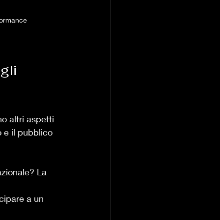
rformance
gli 
 altri aspetti 
 e il pubblico 
azionale? La 
cipare a un 