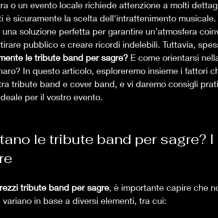
a o un evento locale richiede attenzione a molti dettagl
i è sicuramente la scelta dell'intrattenimento musicale. 
na soluzione perfetta per garantire un’atmosfera coinv
tirare pubblico e creare ricordi indelebili. Tuttavia, spes
mente le tribute band per sagre?
 E come orientarsi nell
ro? In questo articolo, esploreremo insieme i fattori ch
 tra tribute band e cover band, e vi daremo consigli prati
deale per il vostro evento.
no le tribute band per sagre? I 
re
rezzi tribute band per sagre
, è importante capire che n
sti variano in base a diversi elementi, tra cui: