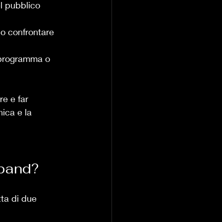
el pubblico 
no confrontare 
 programma o 
e e far 
ica e la 
 band?
ta di due 