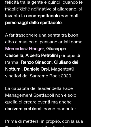
felicità tra la gente e quindi, quando le 
Sono severo ma giusto
maglie delle normative si allargano, si 
inventa le 
cene-spettacolo
 con molti 
personaggi dello spettacolo
.
A far trascorrere una serata tra buon 
cibo e musica ci pensano artisti come 
Mercedesz Henger
, 
Giuseppe 
Cascella
, 
Alberto Petrolini
 principe di 
Parma, 
Renzo Sinacori
, 
Giuliano dei 
Notturni
, 
Daniele Orsi
, Magente#9 
vincitori del Sanremo Rock 2020.
La capacità del leader della Face 
Management Spettacoli non è solo 
quella di creare eventi ma anche 
risolvere problemi
, come racconta:
Prima di mettersi in proprio, con la sua 