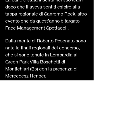
dopo che li aveva sentiti esibire alla 
tappa regionale di Sanremo Rock, altro 
evento che da quest’anno è targato 
Face Management Spettacoli.
Dalla mente di Roberto Posenato sono 
nate le finali regionali del concorso, 
che si sono tenute in Lombardia al 
Green Park Villa Boschetti di 
Montichiari (Bs) con la presenza di 
Mercedesz Henger.