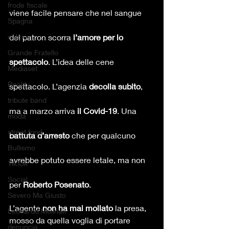
frode fiscale
viene facile pensare che nel sangue 
Spagna
calcio
del patron scorra 
l’amore per lo 
Grande Fratello
spettacolo
. L’idea delle cene 
Mediaset
Reality
spettacolo. L’agenzia 
decolla subito
, 
tribute band
ma a marzo arriva 
il Covid-19
. Una 
moda
street food
battuta d’arresto
 che per qualcuno 
Bullismo
avrebbe potuto essere letale, ma non 
TikTok
Social
per 
Roberto Posenato
.
Severo Ma Giusto
L’agente 
non ha mai mollato
 la presa, 
Leonardo Molinari
mosso da quella voglia di portare 
denuncia