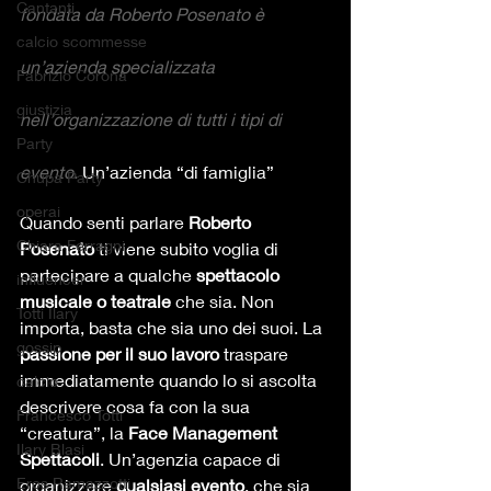
Cantanti
fondata da Roberto Posenato è 
calcio scommesse
un’azienda specializzata 
Fabrizio Corona
giustizia
nell’organizzazione di tutti i tipi di 
Party
evento. 
Un’azienda “di famiglia”
Chupa Party
operai
Quando senti parlare 
Roberto 
Chiara Ferragni
Posenato
 ti viene subito voglia di 
partecipare a qualche 
spettacolo 
influencer
musicale o teatrale
 che sia. Non 
Totti Ilary
importa, basta che sia uno dei suoi. La 
gossip
passione per il suo lavoro
 traspare 
immediatamente quando lo si ascolta 
calcio
descrivere cosa fa con la sua 
Francesco Totti
“creatura”, la 
Face Management 
Ilary Blasi
Spettacoli
. Un’agenzia capace di 
Eros Ramazzotti
organizzare 
qualsiasi evento
, che sia 