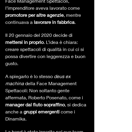
Face Management Spettacoli, 
l’imprenditore aveva lavorato come 
promotore per altre agenzie
, mentre 
continuava a 
lavorare in fabbrica
.
Il 20 gennaio del 2020 decide di 
mettersi in proprio
. L’idea è chiara: 
creare spettacoli di qualità in cui ci si 
possa divertire con leggerezza e buon 
gusto.
A spiegarlo è lo stesso 
deus ex 
machina
 della Face Management 
Spettacoli: Non soltanto gente 
affermata, Roberto Posenato, come i 
manager dal fiuto sopraffino
, si dedica 
anche a 
gruppi emergenti
 come i 
Dinamika.
La band è stata inserita nel suo team 