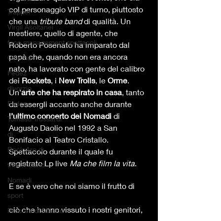
col personaggio VIP di turno, piuttosto 
Trapper
che una 
tribute band
 di qualità. Un 
Virgil Asoltanei
mestiere, quello di agente, che 
face management spettacoli
Roberto Posenato ha imparato dal 
papà che, quando non era ancora 
Cinema
nato, ha lavorato con gente del calibro 
Fedez
dei 
Rockets
, i 
New Trolls
, le 
Orme
. 
divorzio
Un’
arte che ha respirato in casa
, tanto 
Fedez
da essergli accanto anche durante 
l’ultimo concerto dei Nomadi
 di 
Tomaso Trussardi
Augusto Daolio nel 1992 a San 
dj
Bonifacio al Teatro Cristallo. 
Rock Aro dj
Spettacolo durante il quale fu 
registrato Lp live 
Ma che film la vita
.
tribute band
Nomadi
E se è vero che noi siamo il frutto di 
sport
ciò che hanno vissuto i nostri genitori, 
Procura di Madrid