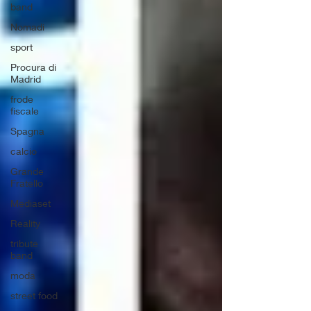
band
Nomadi
sport
Procura di
Madrid
frode
fiscale
Spagna
calcio
Grande
Fratello
Mediaset
Reality
tribute
band
moda
street food