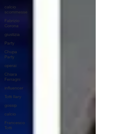
calcio
scommesse
Fabrizio
Corona
giustizia
Party
Chupa
Party
operai
Chiara
Ferragni
influencer
Totti Ilary
gossip
calcio
Francesco
Totti