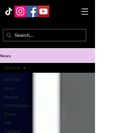
News
All Posts
All Posts
news
Musica
Informazione
Eventi
Adv
Cantanti