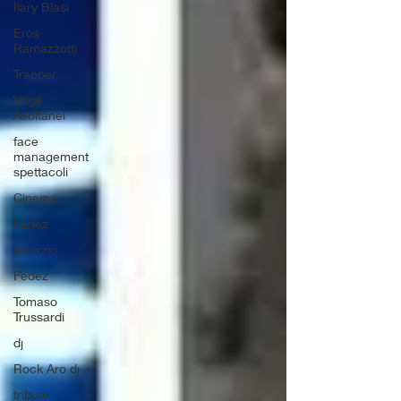
Ilary Blasi
Eros
Ramazzotti
Trapper
Virgil
Asoltanei
face
management
spettacoli
Cinema
Fedez
divorzio
Fedez
Tomaso
Trussardi
dj
Rock Aro dj
tribute