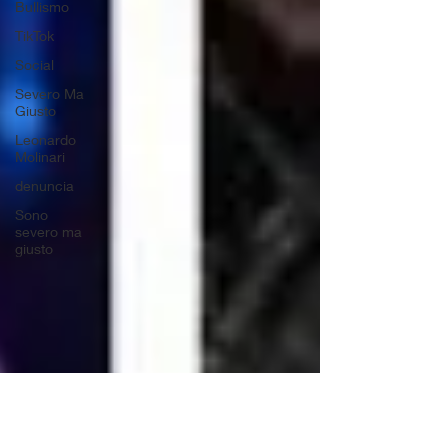
Bullismo
TikTok
Social
Severo Ma
Giusto
Leonardo
Molinari
denuncia
Sono
severo ma
giusto