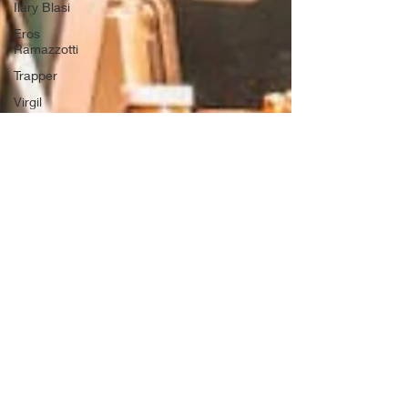
Ilary Blasi
Eros
Ramazzotti
Trapper
Virgil
Asoltanei
face
management
spettacoli
Cinema
Fedez
divorzio
Fedez
Tomaso
Trussardi
facemanagementspet
dj
1 mar 2025
Tempo di lettura: 1 min
Rock Aro dj
𝐌𝐔𝐒𝐈𝐂𝐀, 𝐅𝐎𝐎𝐃 𝐄
tribute