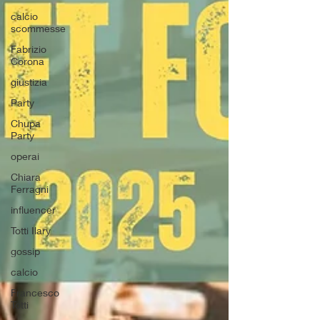
calcio
scommesse
Fabrizio
Corona
giustizia
Party
Chupa
Party
operai
Chiara
Ferragni
influencer
Totti Ilary
gossip
calcio
Francesco
Totti