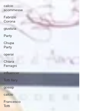
calcio
scommesse
Fabrizio
Corona
giustizia
Party
Chupa
Party
operai
Chiara
Ferragni
influencer
Totti Ilary
gossip
calcio
Francesco
Totti