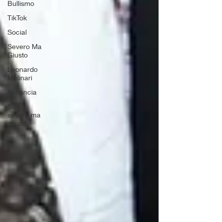
Bullismo
TikTok
Social
Severo Ma
Giusto
Leonardo
Molinari
denuncia
Sono
severo ma
giusto