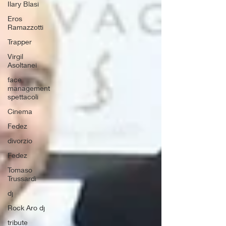
Ilary Blasi
Eros
Ramazzotti
Trapper
Virgil
Asoltanei
face
management
spettacoli
Cinema
Fedez
divorzio
Fedez
Tomaso
Trussardi
dj
Rock Aro dj
tribute